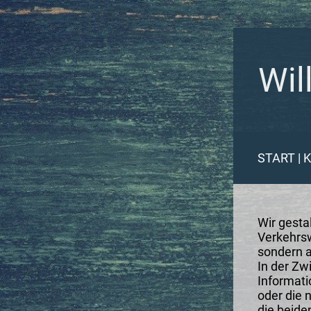
Wil
START
|
Wir gestal
Verkehrs
sondern 
In der Zw
Informati
oder die 
die beide