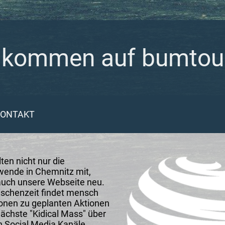
lkommen auf bumtou
KONTAKT
ten nicht nur die
wende in Chemnitz mit,
auch unsere Webseite neu.
ischenzeit findet mensch
onen zu geplanten Aktionen
nächste "Kidical Mass" über
n Social Media Kanäle